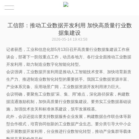
首页
工信部：推动工业数据开发利用 加快高质量行业数
据集建设
关于联盟
2026-05-14 19:43:58
记者获悉，工业和信息化部5月13日召开高质量行业数据集建设工作座
联盟服务
关于我们
谈会，部署下一阶段重点工作，动员各地方、各行业全面推动工业数据
开发利用，助力制造业数字化智能化转型。
分支机构
发展历程
会议强调，工业数据开发利用是推动人工智能技术变革、加快培育新质
生产力、推进制造业数智化转型的重要抓手。我国工业数据资源丰富、
新闻中心
专家智库
产业体系完备、应用场景广阔，工业数据资源开发利用潜力巨大。
会议明确，要聚焦工业数据“采、集、用”难点，深化路径探索，构建数
加入联盟
联系我们
据流通激励机制，加快高质量行业数据集建设。要夯实工业数据基础设
施，加强技术攻关和标准体系建设，筑牢发展根基。
此外，会议还提出要支持数据服务企业发展，构建数据合作联合体等新
会员企业
型合作模式，培育协同创新的工业数据产业生态。要分类引导大中小企
业开展数据开发利用，分业推进行业数智化转型，推动产业集群等载体
专家洞见
数据共享和价值共创。