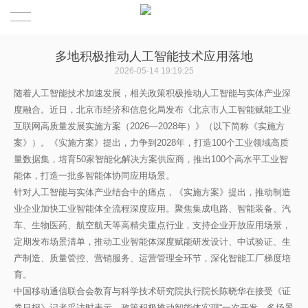
首页
多地积极推动人工智能技术应用落地
2026-05-14 19:19:25
关于联盟
随着人工智能技术加速发展，相关政策积极推动人工智能与实体产业深
度融合。近日，北京市经济和信息化局发布《北京市人工智能赋能工业
联盟服务
关于我们
互联网高质量发展实施方案（2026—2028年）》（以下简称《实施方
案》）。《实施方案》提出，力争到2028年，打造100个工业领域高质
分支机构
发展历程
量数据集，培育50家智能化解决方案供应商，推出100个高水平工业智
能体，打造一批多智能体协同应用场景。
新闻中心
专家智库
针对人工智能与实体产业结合中的痛点，《实施方案》提出，推动制造
业企业加快工业智能体全流程深度应用。聚焦集成电路、智能装备、汽
加入联盟
联系我们
车、生物医药、航空航天等高精尖重点行业，支持企业开放应用场景，
定期发布场景清单，推动工业智能体深度赋能研发设计、中试验证、生
产制造、质量管控、营销服务、运营管理全环节，深化智能工厂梯度培
会员企业
育。
中国移动通信联合会教育与科学技术研究院执行院长陈晓华在接受《证
专家洞见
券日报》记者采访时表示，政策积极推动智能体实现“一次开发、多场景