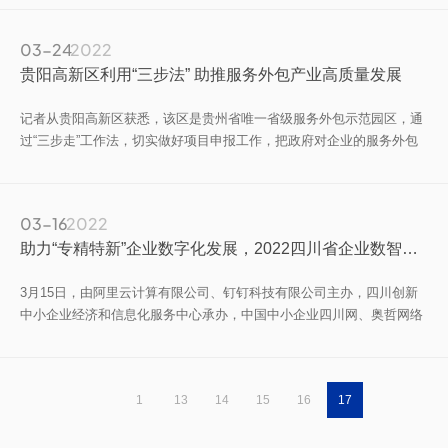
力担当”。
03-24
2022
贵阳高新区利用“三步法” 助推服务外包产业高质量发展
记者从贵阳高新区获悉，该区是贵州省唯一省级服务外包示范园区，通
过“三步走”工作法，切实做好项目申报工作，把政府对企业的服务外包
发展扶持政策落到实处，全力推进高新区服务外包产业发展。
03-16
2022
助力“专精特新”企业数字化发展，2022四川省企业数智峰会在成都顺利召开
3月15日，由阿里云计算有限公司、钉钉科技有限公司主办，四川创新
中小企业经济和信息化服务中心承办，中国中小企业四川网、奥哲网络
科技有限公司、四川中小企业信息服务有限责任公司、创兴动力集团、
益企云科技股份有限公司、音泰思计算机技术(成都)有限公司支持
的“2022四川省企业数智峰会”在成都顺利召开。
1
13
14
15
16
17