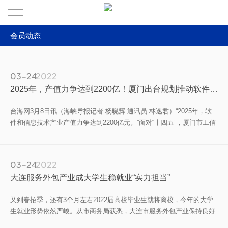
会员动态
首页
全部
关于联盟
03-24
2022
产业政策
2025年，产值力争达到2200亿！厦门出台规划推动软件和信息技术产业再突破
联盟服务
关于我们
联盟动态
台海网3月8日讯（海峡导报记者 杨晓辉 通讯员 林逸君）“2025年，软
分支机构
发展历程
会员动态
件和信息技术产业产值力争达到2200亿元。”面对“十四五”，厦门市工信
局于日前发布了《厦门市软件和信息技术服务业“十四五”发展规划》
新闻中心
专家智库
（简称《规划》），为发展绘就蓝图。
03-24
2022
加入联盟
联系我们
大连服务外包产业成大学生稳就业“实力担当”
会员企业
又到春招季，还有3个月左右2022届高校毕业生就将离校，今年的大学
生就业形势依然严峻。从市商务局获悉，大连市服务外包产业保持良好
专家洞见
发展态势，服务外包企业人才需求旺盛，成为大连市大学生稳就业的“实