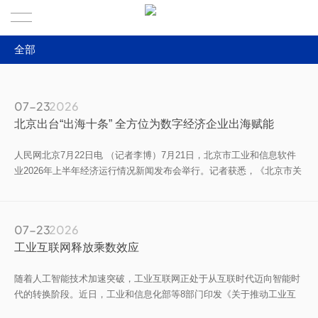
全部
首页
全部
关于联盟
07-23
2026
产业政策
北京出台“出海十条” 全方位为数字经济企业出海赋能
联盟服务
关于我们
联盟动态
人民网北京7月22日电 （记者李博）7月21日，北京市工业和信息软件
分支机构
发展历程
会员动态
业2026年上半年经济运行情况新闻发布会举行。记者获悉，《北京市关
于加快促进数字经济企业出海的若干措施》（简称《出海十条》）于近
新闻中心
专家智库
期发布，出台十条资金、资源扶持举措，全方位为企业国际化发展减负
赋能。
07-23
2026
加入联盟
联系我们
工业互联网释放乘数效应
会员企业
随着人工智能技术加速突破，工业互联网正处于从互联时代迈向智能时
代的转换阶段。近日，工业和信息化部等8部门印发《关于推动工业互
专家洞见
联网高质量发展的实施意见》（以下简称《实施意见》），提出到2030