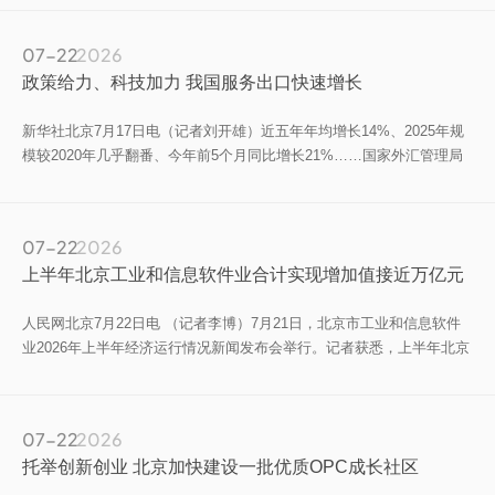
年，核心产业增加值突破2.5万亿元，初步构建较为完备的工业数据基础
制度体系；到2035年，建成全球领先的工业互联网基础设施体系。
07-22
2026
政策给力、科技加力 我国服务出口快速增长
新华社北京7月17日电（记者刘开雄）近五年年均增长14%、2025年规
模较2020年几乎翻番、今年前5个月同比增长21%……国家外汇管理局
副局长、新闻发言人李斌7月17日在国新办新闻发布会上用一组数据说
明，“我国服务贸易出口增长加快，提质增效突出”。
07-22
2026
上半年北京工业和信息软件业合计实现增加值接近万亿元
人民网北京7月22日电 （记者李博）7月21日，北京市工业和信息软件
业2026年上半年经济运行情况新闻发布会举行。记者获悉，上半年北京
工业和信息软件业合计实现增加值接近万亿元，占全市GDP比重达到
36.6%。
07-22
2026
托举创新创业 北京加快建设一批优质OPC成长社区