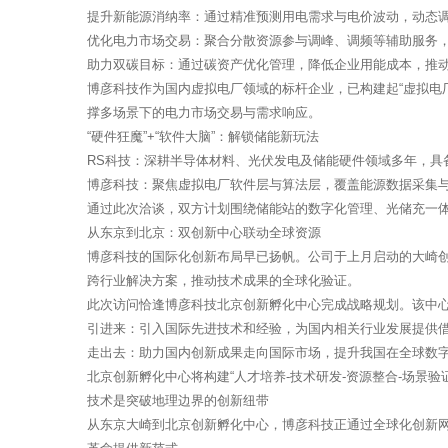
提升新能源消纳率：通过精准预测用电需求与电价波动，动态
优化电力市场交易：聚合分散资源参与调峰、调频等辅助服务
助力双碳目标：通过碳资产优化管理，降低企业用能成本，推
博彦科技作为国内虚拟电厂领域的标杆企业，已构建起“虚拟电
撑多场景下的电力市场交易与需求响应。
“硬件狂魔”+“软件大脑”：解锁储能新玩法
RS科技：深耕半导体材料、光伏发电及储能硬件领域多年，具
博彦科技：聚焦虚拟电厂软件层与算法层，覆盖能源数据采集与边
通过此次洽谈，双方计划围绕储能站的数字化管理、光储充一
从东京到北京：双创新中心联动全球资源
博彦科技的国际化创新布局早已扬帆。公司于上月启动的大崎创新实验室
跨行业解决方案，推动技术成果的全球化验证。
此次访问恰逢博彦科技北京创新孵化中心完成战略规划。该中心
引进来：引入国际先进技术和经验，为国内相关行业发展提供
走出去：助力国内创新成果走向国际市场，提升我国在全球数
北京创新孵化中心将构建“人才培养-技术研发-资源整合-场景
技术是突破地理边界的创新纽带
从东京大崎到北京创新孵化中心，博彦科技正通过全球化创新网