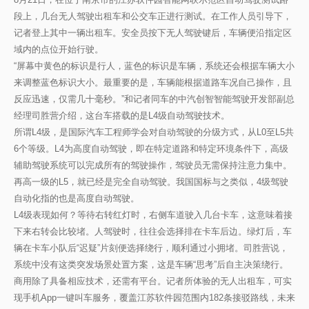
段上，几台无人驾驶出租车和公交车正进行测试。在工作人员引导下，
记者登上其中一辆出租车。安全员按下无人驾驶键后，车辆便沿指定区
域内的点位开始行驶。
“屏幕中黄色的标识是行人，蓝色的标识是车辆，系统还会根据车辆大小
来调整蓝色标识大小。最重要的是，车辆能根据道路车况自己操作，且
反应迅速，仅需几十毫秒。”和记者同车的中汽创智智能驾驶开发部副总
经理司胜营介绍，这台车搭载的是L4级自动驾驶技术。
所谓L4级，是国际汽车工程师学会对自动驾驶的分级方式，从L0至L5共
6个等级。L4为高度自动驾驶，即在特定道路和特定环境条件下，高级
辅助驾驶系统可以完成所有的驾驶操作，驾驶员无需保持注意力集中。
再高一级的L5，就已经是完全自动驾驶。我国国标与之类似，4级驾驶
自动化指的也是高度自动驾驶。
L4级表现如何？等待右转红灯时，右侧车道驶入几台卡车，这意味着接
下来右转会比较堵。人驾驶时，往往会选择排在卡车后边。绿灯后，车
辆在卡车小队后“迟疑”片刻便选择绕行，顺利通过小拥堵。司胜营说，
系统中没有这类突发场景处置方案，这是车辆“思考”后自主决策绕行。
商用除了具备相应技术，还需有平台。记者所体验的无人出租车，可实
现手机App一键叫车服务，覆盖江苏软件园范围内182条接驳路线，未来